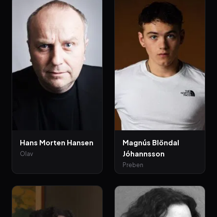
Hans Morten Hansen
Magnús Blöndal
Jóhannsson
Olav
Preben