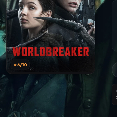
⭐ 6
/10