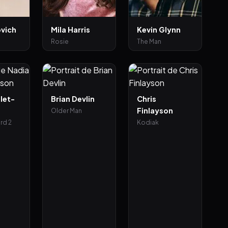
ovich
Mila Harris
Kevin Glynn
Rosie
The Man
let-
Brian Devlin
Chris
Finlayson
Older Man
rd 2
Kodiak