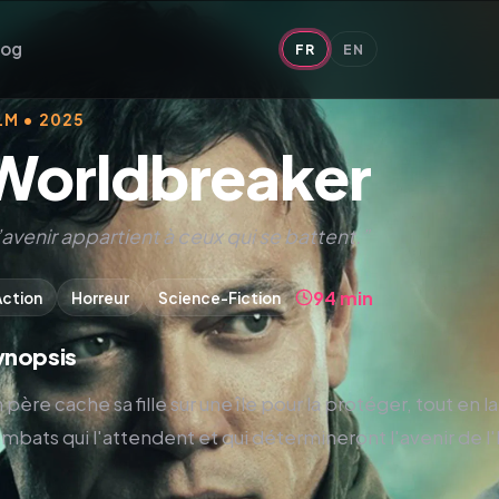
log
FR
EN
LM • 2025
Worldbreaker
’avenir appartient à ceux qui se battent.”
94 min
Action
Horreur
Science-Fiction
ynopsis
 père cache sa fille sur une île pour la protéger, tout en la
mbats qui l'attendent et qui détermineront l'avenir de 