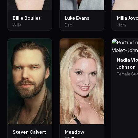
Billie Boullet
Luke Evans
Milla Jov
Willa
Dad
Mom
Nadia Vio
Johnson
Female Gua
Steven Calvert
Meadow