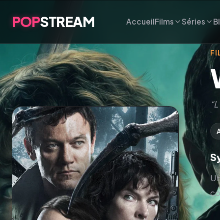
POP
STREAM
Accueil
Films
Séries
B
FI
“L
S
Un
co