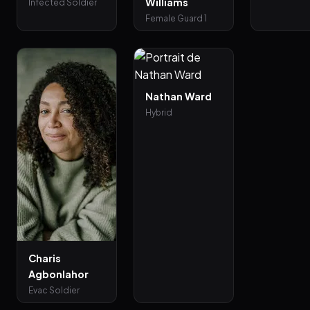
Williams
Infected Soldier
Female Guard 1
Nathan Ward
Hybrid
Charis
Agbonlahor
Evac Soldier