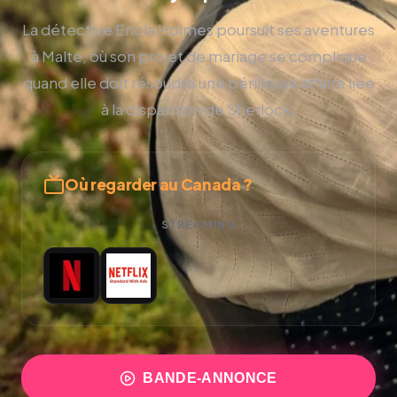
La détective Enola Holmes poursuit ses aventures
à Malte, où son projet de mariage se complique
quand elle doit résoudre une périlleuse affaire liée
à la disparition de Sherlock.
Où regarder au Canada ?
STREAMING
BANDE-ANNONCE