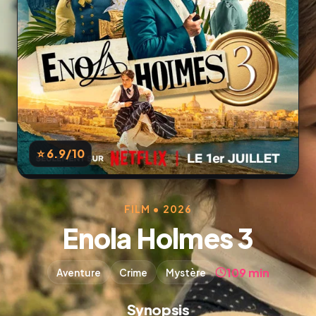
⭐ 6.9
/10
FILM • 2026
Enola Holmes 3
109 min
Aventure
Crime
Mystère
Synopsis