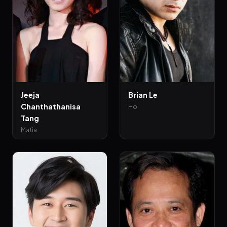
Jeeja
Brian Le
Chanthathanisa
Ho
Tang
Matia