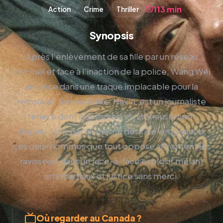
113 min
Action
Crime
Thriller
Synopsis
Après l’enlèvement de sa fille par un réseau
criminel et face à l’inaction de la police, Wang Wei
se lance dans une traque implacable pour la
retrouver. Son seul allié, Navin, est un journaliste
tenace dont la femme a mystérieusement
disparu. Unis par un même désir de vengeance,
ces deux hommes que tout oppose affrontent les
ravisseurs dans un face-à-face explosif mêlant
arts martiaux et justice sans merci.
Où regarder au Canada ?