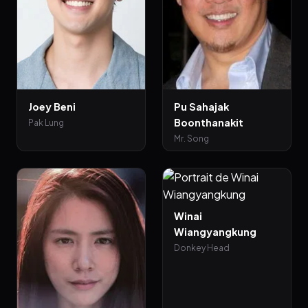
Joey Beni
Pu Sahajak
Boonthanakit
Pak Lung
Mr. Song
Winai
Wiangyangkung
Donkey Head