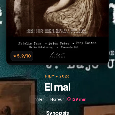
⭐ 5.9
/10
FILM • 2026
El mal
129 min
Thriller
Horreur
Synopsis