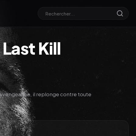
Last Kill
la vengeance, il replonge contre toute