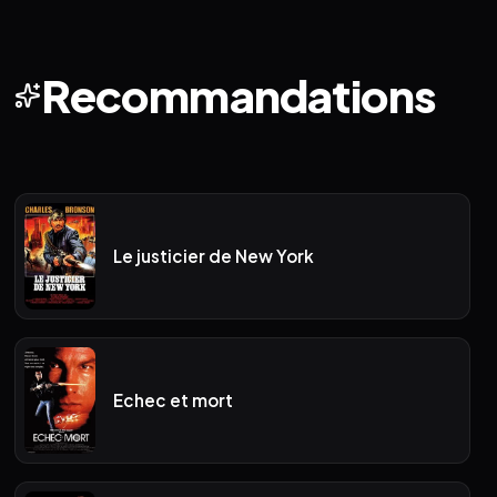
Recommandations
Le justicier de New York
Echec et mort