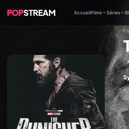
POP
STREAM
Accueil
Films
Séries
B
FI
S
Al
at