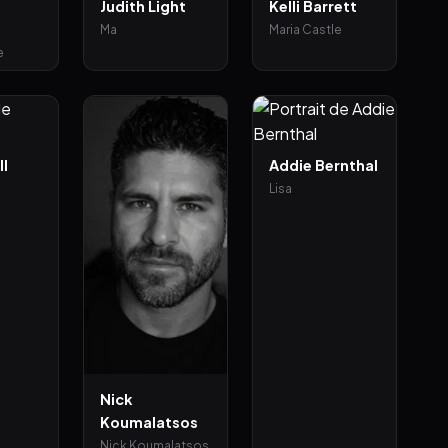
Judith Light
Kelli Barrett
Ma
Maria Castle
e
ll
Addie Bernthal
Lisa
Nick
Koumalatsos
Nick Koumalatsos