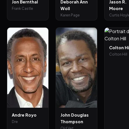
Jon Bernthal
Deborah Ann
Jason R.
Woll
Moore
Frank Castle
Karen Page
Curtis Hoyl
Colton Hi
Colton Hill
Andre Royo
John Douglas
Thompson
Dre
Old Vet