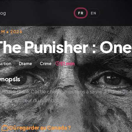
log
FR
EN
LM • 2026
The Punisher : One 
51 min
Action
Drame
Crime
ynopsis
ors que Frank Castle cherche un sens à sa vie au-delà de 
tente au cœur du combat.
Où regarder au Canada ?