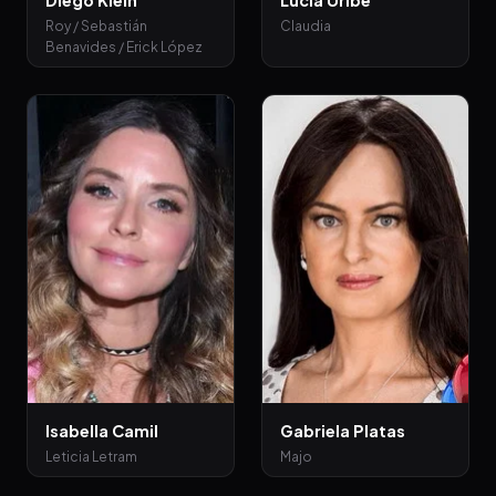
Diego Klein
Lucía Uribe
Roy / Sebastián
Claudia
Benavides / Erick López
Isabella Camil
Gabriela Platas
Leticia Letram
Majo