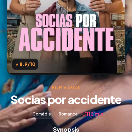
⭐ 8.9
/10
FILM • 2026
Socias por accidente
110 min
Comédie
Romance
Synopsis