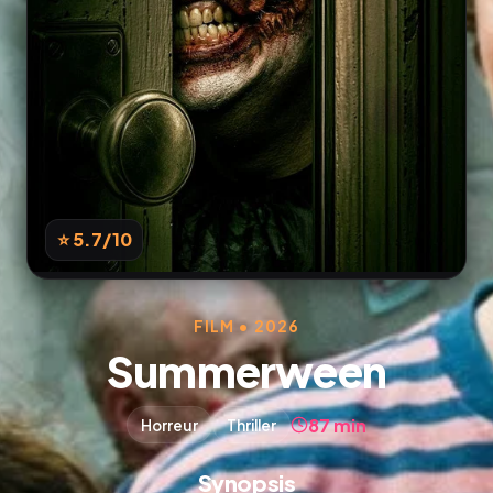
⭐ 5.7
/10
FILM • 2026
Summerween
87 min
Horreur
Thriller
Synopsis