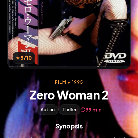
⭐ 5
/10
FILM • 1995
Zero Woman 2
99 min
Action
Thriller
Synopsis