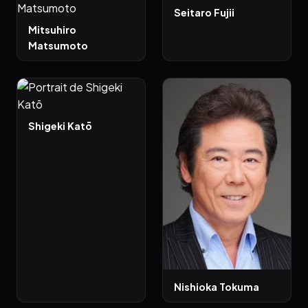
Seitaro Fujii
Mitsuhiro
Matsumoto
Shigeki Katō
Nishioka Tokuma