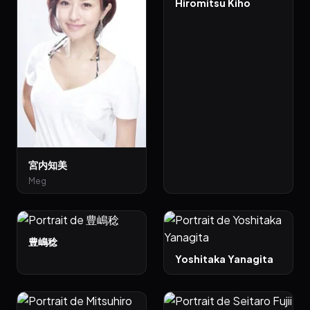
Hiromitsu Kiho
宮内知美
Meg
豊嶋稔
Yoshitaka Yanagita