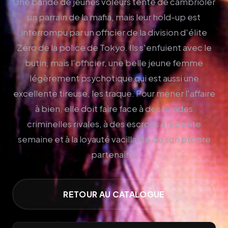
Une bande de jeunes voleurs tente de cambrioler
un parrain de la mafia, mais leur hold-up est
interrompu par un officier de la division d'élite
Zero de la police de Tokyo. Ils s'enfuient avec le
butin, mais l'officier, une belle jeune femme
légèrement psychotique qui est aussi une
excellente tireuse, les traque. Pour mener l'affaire
à bien, elle doit faire face à des bandes
criminelles rivales, à des escrocs à la petite
semaine et à la loyauté vacillante de son propre
partenaire.
RETOUR AU CATALOGUE