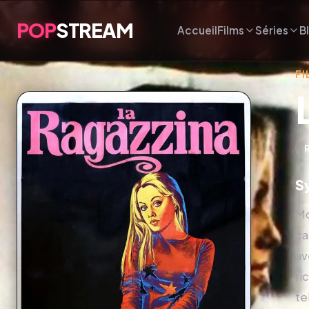
POP
STREAM
Accueil
Films
Séries
B
FI
S
Mo
ca
av
ri
te