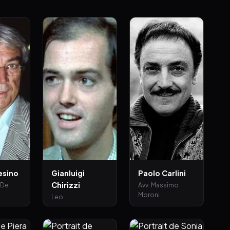
esino
Gianluigi
Paolo Carlini
Chirizzi
 De
Avv. Massimo
Moroni
Leo