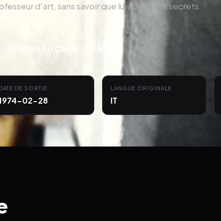
ofesseur d'art, sans savoir que lui aussi a ses secrets.
RETOUR AU CATALOGUE
DATE DE SORTIE
LANGUE ORIGINALE
1974-02-28
IT
e