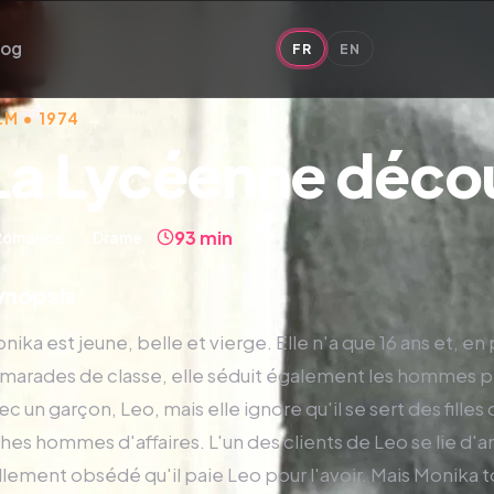
log
FR
EN
LM • 1974
La Lycéenne déco
93 min
Romance
Drame
ynopsis
nika est jeune, belle et vierge. Elle n'a que 16 ans et, en 
marades de classe, elle séduit également les hommes plu
ec un garçon, Leo, mais elle ignore qu'il se sert des filles 
ches hommes d'affaires. L'un des clients de Leo se lie d'
llement obsédé qu'il paie Leo pour l'avoir. Mais Monika 