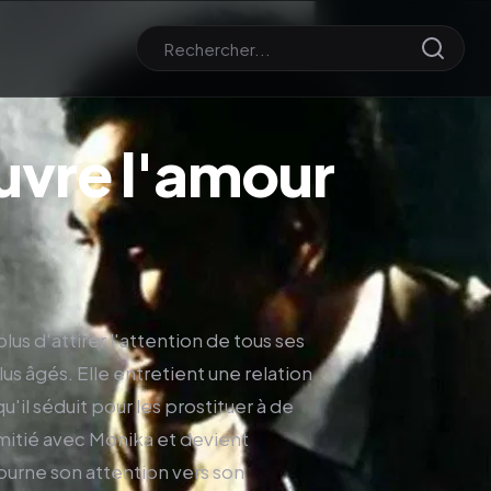
uvre l'amour
plus d'attirer l'attention de tous ses
s âgés. Elle entretient une relation
qu'il séduit pour les prostituer à de
amitié avec Monika et devient
tourne son attention vers son