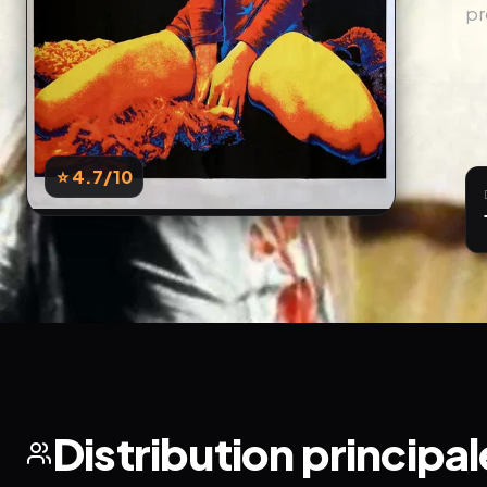
pr
⭐ 4.7
/10
Distribution principal