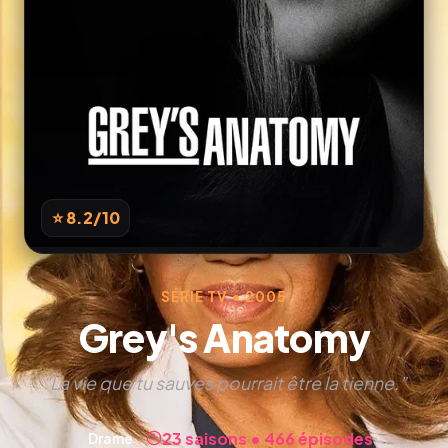
⭐ 8.2
/10
SÉRIE TV • 2005
Grey's Anatomy
“La vie que tu sauves pourrait être la tienne.”
23 saisons • 466 épisodes
Drame