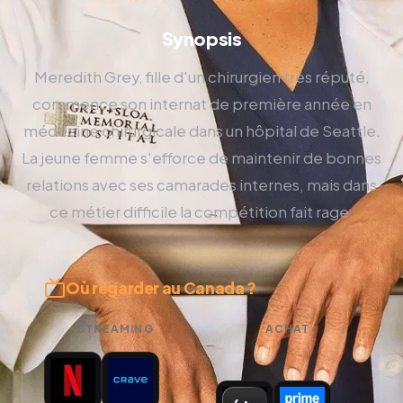
Synopsis
Meredith Grey, fille d'un chirurgien très réputé,
commence son internat de première année en
médecine chirurgicale dans un hôpital de Seattle.
La jeune femme s'efforce de maintenir de bonnes
relations avec ses camarades internes, mais dans
ce métier difficile la compétition fait rage.
Où regarder au Canada ?
STREAMING
ACHAT