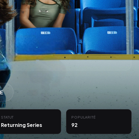
E
STATUT
POPULARITÉ
Returning Series
92