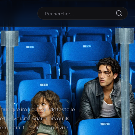
usique ironique qui déteste le
université Briar, alors qu'ils
 déroulera-t-il comme prévu ?