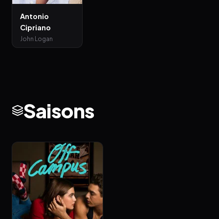
Antonio
Cipriano
John Logan
Saisons