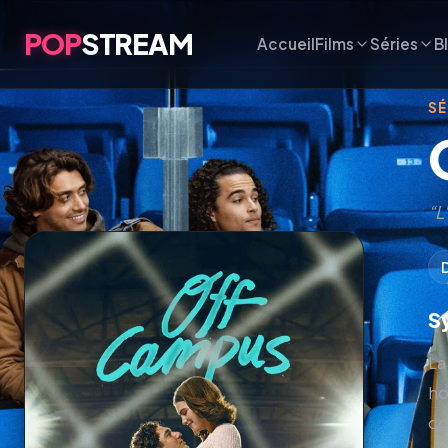
POP
STREAM
Accueil
Films
Séries
B
SÉ
“L
S
La
ho
co