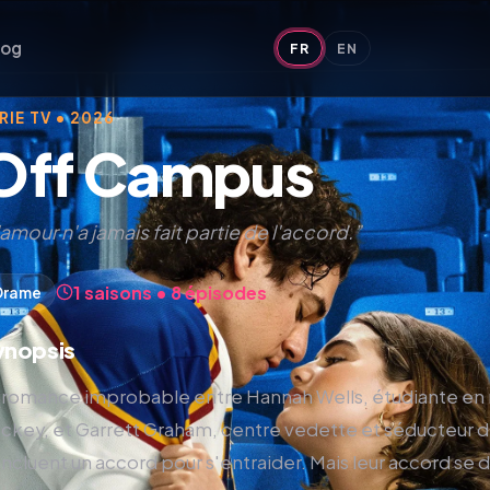
log
FR
EN
RIE TV • 2026
Off Campus
'amour n'a jamais fait partie de l'accord.”
1 saisons • 8 épisodes
Drame
ynopsis
 romance improbable entre Hannah Wells, étudiante en m
ckey, et Garrett Graham, centre vedette et séducteur de l'
ncluent un accord pour s'entraider. Mais leur accord se