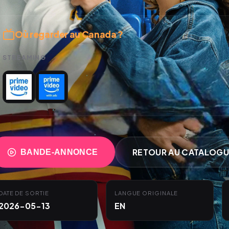
Où regarder au Canada ?
STREAMING
RETOUR AU CATALOGU
BANDE-ANNONCE
DATE DE SORTIE
LANGUE ORIGINALE
2026-05-13
EN