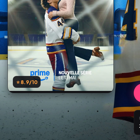
⭐ 8.9
/10